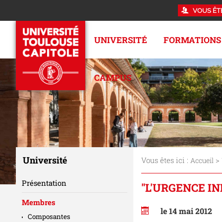
VOUS ÊT
UNIVERSITÉ
FORMATIONS
CAMPUS
Université
Vous êtes ici :
>
Accueil
Présentation
"L'URGENCE IN
Membres
le 14 mai 2012
Composantes