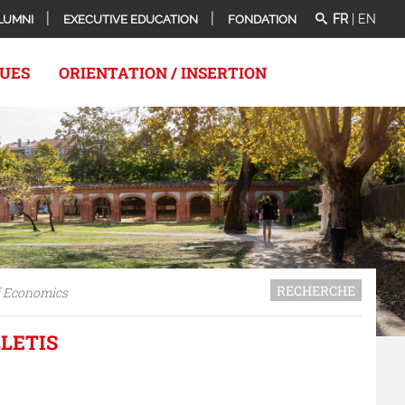
FR
|
EN
LUMNI
EXECUTIVE EDUCATION
FONDATION
QUES
ORIENTATION / INSERTION
RECHERCHE
f Economics
LLETIS