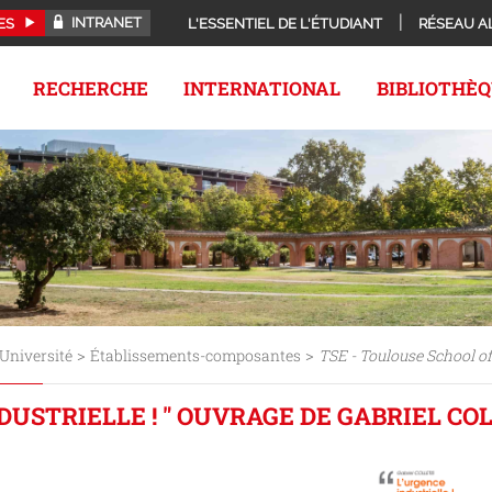
INTRANET
ES
L'ESSENTIEL DE L'ÉTUDIANT
RÉSEAU A
RECHERCHE
INTERNATIONAL
BIBLIOTHÈ
>
>
Université
Établissements-composantes
TSE - Toulouse School o
DUSTRIELLE ! " OUVRAGE DE GABRIEL CO