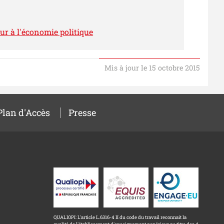
ur à l'économie politique
Mis à jour le 15 octobre 2015
Plan d'Accès
Presse
QUALIOPI: L'article L.6316-4 II du code du travail reconnait la