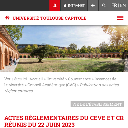
FR
|
EN
INTRANET
UNIVERSITÉ TOULOUSE CAPITOLE
Vous êtes ici :
>
>
>
Accueil
Université
Gouvernance
Instances de
> Conseil Académique (CAC) >
Publication des actes
l'université
règlementaires
VIE DE L'ÉTABLISSEMENT
ACTES RÉGLEMENTAIRES DU CEVE ET CR
RÉUNIS DU 22 JUIN 2023