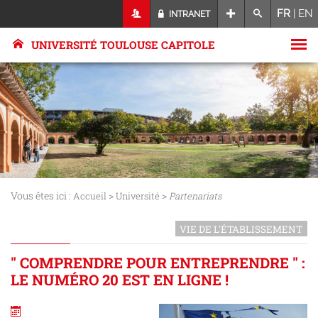
FR
|
EN
INTRANET
UNIVERSITÉ TOULOUSE CAPITOLE
Vous êtes ici :
>
>
Accueil
Université
Partenariats
VIE DE L'ÉTABLISSEMENT
" COMPRENDRE POUR ENTREPRENDRE " :
LE NUMÉRO 20 EST EN LIGNE !