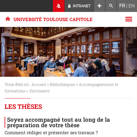
FR
|
EN
INTRANET
UNIVERSITÉ TOULOUSE CAPITOLE
Vous êtes ici :
>
>
Accueil
Bibliothèques
Accompagnement et
>
formations
Doctorants
LES THÈSES
Soyez accompagné tout au long de la
préparation de votre thèse
Comment rédiger et présenter ses travaux ?