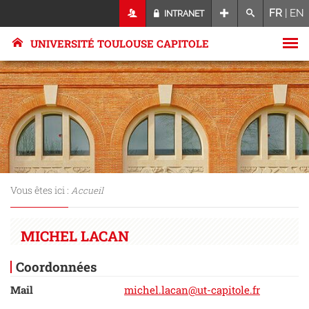
FR
|
EN
INTRANET
UNIVERSITÉ TOULOUSE CAPITOLE
Vous êtes ici :
Accueil
MICHEL LACAN
Coordonnées
Mail
michel.lacan@ut-capitole.fr