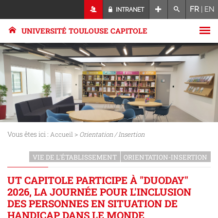
FR
|
EN
INTRANET
UNIVERSITÉ TOULOUSE CAPITOLE
Vous êtes ici :
>
Accueil
Orientation / Insertion
VIE DE L'ÉTABLISSEMENT
ORIENTATION-INSERTION
UT CAPITOLE PARTICIPE À "DUODAY"
2026, LA JOURNÉE POUR L'INCLUSION
DES PERSONNES EN SITUATION DE
HANDICAP DANS LE MONDE