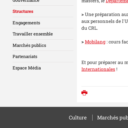
masters, le
Départeme
Structures
>
Une préparation aux
aux personnels de l'U
Engagements
du CRL.
Travailler ensemble
>
Mobilang
: cours fa
Marchés publics
Partenariats
Et pour préparer au mi
Espace Média
Internationales
!
Imprimer
Culture
Marchés pub