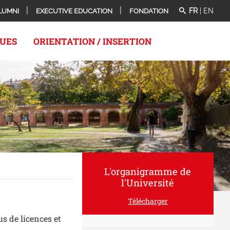
FR
|
EN
LUMNI
EXECUTIVE EDUCATION
FONDATION
QUES
ORIENTATION / INSERTION
L'organigramme de
l'Université
Télécharger
s de licences et