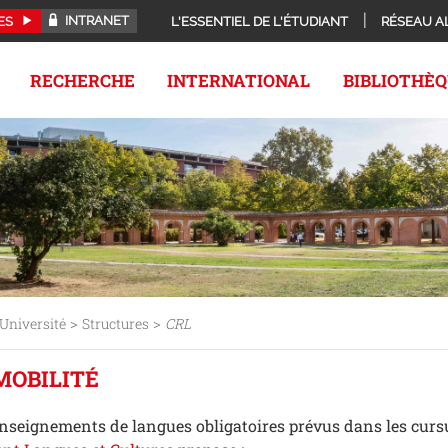
INTRANET
ES
L'ESSENTIEL DE L'ÉTUDIANT
RÉSEAU A
RECHERCHE
INTERNATIONAL
BIBLIOTHÈ
>
>
Université
Structures
CRL
MOBILITÉ
seignements de langues obligatoires prévus dans les cursu