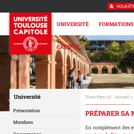
VOUS ÊT
UNIVERSITÉ
FORMATIONS
CAMPUS
Université
Vous êtes ici :
>
Accueil
Présentation
PRÉPARER SA 
Membres
En complément des en
Gouvernance