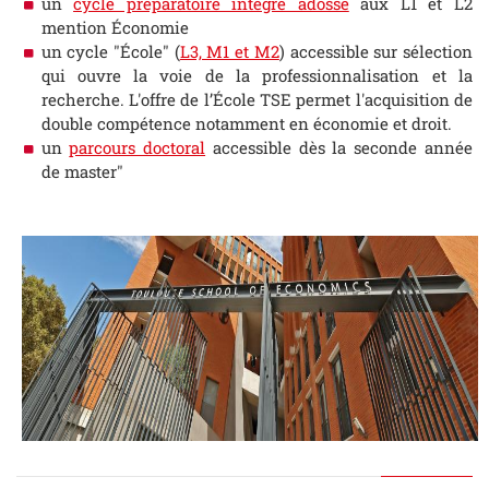
un
cycle préparatoire intégré adossé
aux L1 et L2
mention Économie
un cycle "École" (
L3, M1 et M2
) accessible sur sélection
qui ouvre la voie de la professionnalisation et la
recherche. L'offre de l’École TSE permet l'acquisition de
double compétence notamment en économie et droit.
un
parcours doctoral
accessible dès la seconde année
de master"