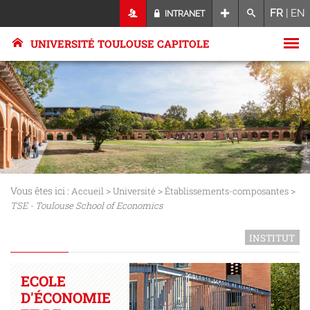
FR
|
EN
INTRANET
UNIVERSITÉ TOULOUSE CAPITOLE
Vous êtes ici :
>
>
>
Accueil
Université
Établissements-composantes
TSE - Toulouse School of Economics
INSTITUT
ECOLE
D'ÉCONOMIE